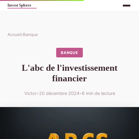
Accueil
›
Banque
BANQUE
L'abc de l'investissement
financier
Victor
•
20 décembre 2024
•
6 min de lecture